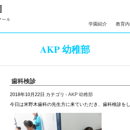
学園紹介
教育内
学園長あいさつ
学園組織図
5つのコンセプト
学園理念・概要・
施設案内
学園医紹介
指定スイミングス
幼稚部 
初等部 
AKP 幼稚部
沿革
クール紹介
歯科検診
2018年10月22日
カテゴリ -
AKP 幼稚部
今日は米野木歯科の先生方に来ていただき、歯科検診を