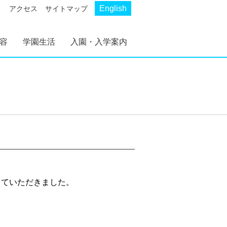
English
アクセス
サイトマップ
容
学園生活
入園・入学案内
AKP
AKS
幼稚部 AKP
初等部 AKS
幼稚部 AKP 入園案
初等部 AKS 入学案
内
内
していただきました。