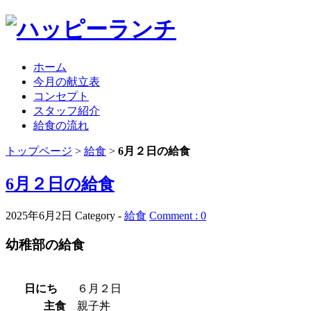
ホーム
今月の献立表
コンセプト
スタッフ紹介
給食の流れ
トップページ
>
給食
>
6月２日の給食
6月２日の給食
2025年6月2日
Category -
給食
Comment : 0
幼稚部の給食
日にち
６月２日
主食
親子丼