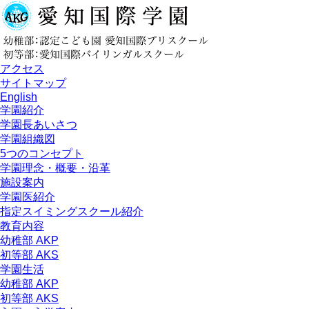
アクセス
サイトマップ
English
学園紹介
学園長あいさつ
学園組織図
5つのコンセプト
学園理念・概要・沿革
施設案内
学園医紹介
指定スイミングスクール紹介
教育内容
幼稚部 AKP
初等部 AKS
学園生活
幼稚部 AKP
初等部 AKS