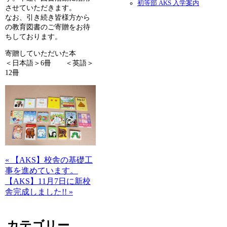
初等部 AKS 入学案内
させていただきます。
なお、引き続き皆様方から
の教育図書のご寄贈をお待
ちしております。
寄贈していただいた本
＜日本語＞6冊 ＜英語＞
12冊
« 【AKS】校舎の基礎工
事を進めています。
【AKS】11月7日に新校
舎完成しました!! »
カテゴリー