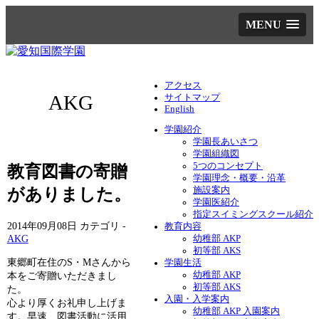
MENU
アクセス
AKG
サイトマップ
English
学園紹介
学園長あいさつ
学園組織図
5つのコンセプト
教育図書の寄贈
学園理念・概要・沿革
がありました。
施設案内
学園医紹介
指定スイミングスクール紹介
2014年09月08日
カテゴリ -
教育内容
AKG
幼稚部 AKP
初等部 AKS
東郷町在住のS・Mさんから
学園生活
幼稚部 AKP
本をご寄贈いただきまし
初等部 AKS
た。
入園・入学案内
心より厚くお礼申し上げま
幼稚部 AKP 入園案内
す。早速、図書活動に活用