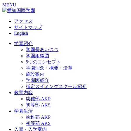
MENU
アクセス
サイトマップ
English
学園紹介
学園長あいさつ
学園組織図
5つのコンセプト
学園理念・概要・沿革
施設案内
学園医紹介
指定スイミングスクール紹介
教育内容
幼稚部 AKP
初等部 AKS
学園生活
幼稚部 AKP
初等部 AKS
入園・入学案内