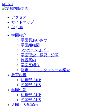
MENU
アクセス
サイトマップ
English
学園紹介
学園長あいさつ
学園組織図
5つのコンセプト
学園理念・概要・沿革
施設案内
学園医紹介
指定スイミングスクール紹介
教育内容
幼稚部 AKP
初等部 AKS
学園生活
幼稚部 AKP
初等部 AKS
入園・入学案内