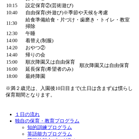
10:15
設定保育②(芸術遊び)
10:40
自由保育(外遊び)※季節や天候を考慮
給食準備給食・片づけ・歯磨き・トイレ・教室
11:30
掃除
12:30
午睡
14:00
着替え(制服)
14:20
おやつ②
14:40
帰りの会
15:00
順次降園又は自由保育
順次降園又は自由保育
16:00
延長保育(希望者のみ)
18:00
最終降園
※満２歳児は、入園後10日目まで(土日は含まず)は慣らし
保育期間となります。
１日の流れ
独自の保育・教育プログラム
知的訓練プログラム
英語能力プログラム