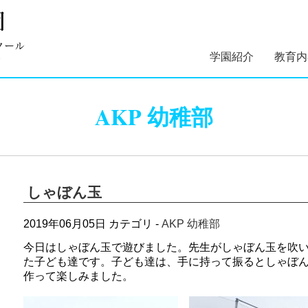
学園紹介
教育内
学園長あいさつ
学園組織図
5つのコンセプト
学園理念・概要・沿
施設案内
学園医紹介
指定スイミングスク
幼稚部 
初等部 
AKP 幼稚部
紹介
しゃぼん玉
2019年06月05日
カテゴリ -
AKP 幼稚部
今日はしゃぼん玉で遊びました。先生がしゃぼん玉を吹
た子ども達です。子ども達は、手に持って振るとしゃぼ
作って楽しみました。