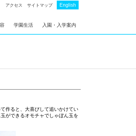
English
アクセス
サイトマップ
容
学園生活
入園・入学案内
革
ール
AKP
AKS
幼稚部 AKP
初等部 AKS
幼稚部 AKP 入園案内
初等部 AKS 入学案内
いて作ると、大喜びして追いかけてい
ん玉ができるオモチャでしゃぼん玉を