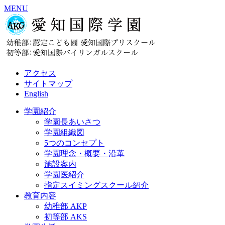
MENU
アクセス
サイトマップ
English
学園紹介
学園長あいさつ
学園組織図
5つのコンセプト
学園理念・概要・沿革
施設案内
学園医紹介
指定スイミングスクール紹介
教育内容
幼稚部 AKP
初等部 AKS