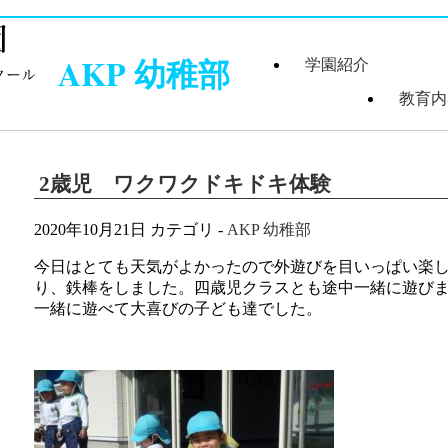
AKP 幼稚部
学園紹介
教育内
学園長あいさつ
学園組織図
5つのコンセプ
学園理念・概要
施設案内
学園医紹介
指定スイミング
沿革
クール紹介
2歳児 ワクワクドキドキ体験
2020年10月21日
カテゴリ -
AKP 幼稚部
今日はとても天気がよかったので外遊びを目いっぱい楽
り、鉄棒をしました。四歳児クラスとも途中一緒に遊び
一緒に遊べて大喜びの子ども達でした。