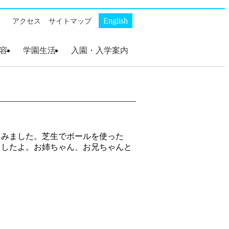
English
アクセス
サイトマップ
容
学園生活
入園・入学案内
ト
・
ス
幼稚部 AKP
初等部 AKS
幼稚部 AKP
初等部 AKS
幼稚部 AKP 入園案
初等部 AKS 入学案
内
内
しみました。芝生でボールを使った
ましたよ。お姉ちゃん、お兄ちゃんと