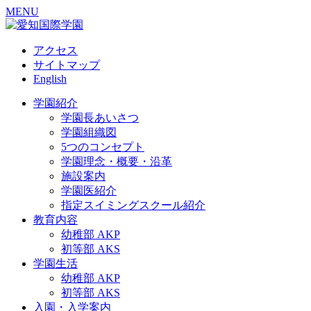
MENU
アクセス
サイトマップ
English
学園紹介
学園長あいさつ
学園組織図
5つのコンセプト
学園理念・概要・沿革
施設案内
学園医紹介
指定スイミングスクール紹介
教育内容
幼稚部 AKP
初等部 AKS
学園生活
幼稚部 AKP
初等部 AKS
入園・入学案内