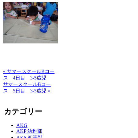
« サマースクールBコー
ス 4日目 3-5歳児
サマースクールBコー
ス 5日目 3-5歳児 »
カテゴリー
AKG
AKP 幼稚部
AKS 初等部