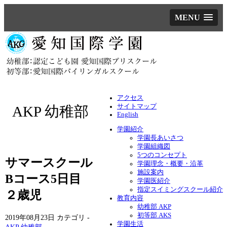
MENU
アクセス
サイトマップ
AKP 幼稚部
English
学園紹介
学園長あいさつ
学園組織図
5つのコンセプト
サマースクール
学園理念・概要・沿革
施設案内
Bコース5日目
学園医紹介
指定スイミングスクール紹介
２歳児
教育内容
幼稚部 AKP
初等部 AKS
2019年08月23日
カテゴリ -
学園生活