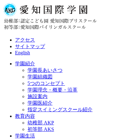
アクセス
サイトマップ
English
学園紹介
学園長あいさつ
学園組織図
5つのコンセプト
学園理念・概要・沿革
施設案内
学園医紹介
指定スイミングスクール紹介
教育内容
幼稚部 AKP
初等部 AKS
学園生活