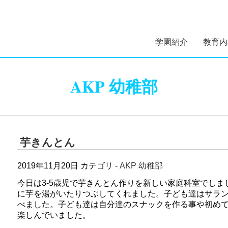
学園紹介
教育内
学園長あいさつ
学園組織図
5つのコンセプト
学園理念・概要・
施設案内
学園医紹介
指定スイミングス
幼稚部 
初等部 
AKP 幼稚部
沿革
クール紹介
芋きんとん
2019年11月20日
カテゴリ -
AKP 幼稚部
今日は3-5歳児で芋きんとん作りを新しい家庭科室でし
に芋を湯がいたりつぶしてくれました。子ども達はサラ
べました。子ども達は自分達のスナックを作る事や初め
楽しんでいました。