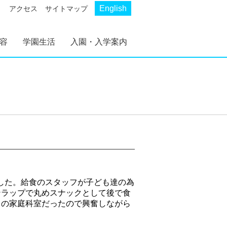
English
アクセス
サイトマップ
容
学園生活
入園・入学案内
AKP
AKS
幼稚部 AKP
初等部 AKS
幼稚部 AKP 入園案
初等部 AKS 入学案
内
内
ました。給食のスタッフが子ども達の為
ンラップで丸めスナックとして後で食
ての家庭科室だったので興奮しながら