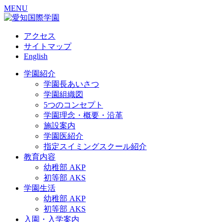
MENU
アクセス
サイトマップ
English
学園紹介
学園長あいさつ
学園組織図
5つのコンセプト
学園理念・概要・沿革
施設案内
学園医紹介
指定スイミングスクール紹介
教育内容
幼稚部 AKP
初等部 AKS
学園生活
幼稚部 AKP
初等部 AKS
入園・入学案内