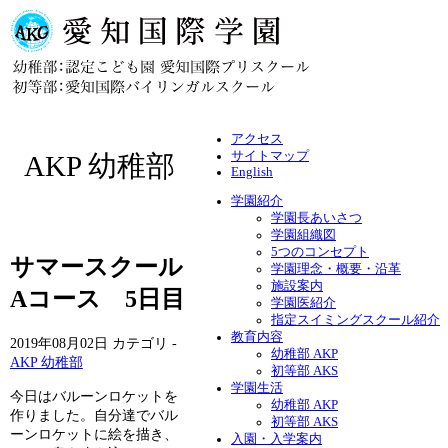
アクセス
サイトマップ
AKP 幼稚部
English
学園紹介
学園長あいさつ
学園組織図
5つのコンセプト
サマースクール
学園理念・概要・沿革
施設案内
Aコース 5日目
学園医紹介
指定スイミングスクール紹介
教育内容
2019年08月02日
カテゴリ -
幼稚部 AKP
AKP 幼稚部
初等部 AKS
学園生活
今日はバルーンロケットを
幼稚部 AKP
作りました。自分達でバル
初等部 AKS
ーンロケットに絵を描き、
入園・入学案内