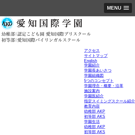
MENU
アクセス
サイトマップ
English
学園紹介
学園長あいさつ
学園組織図
5つのコンセプト
学園理念・概要・沿革
施設案内
学園医紹介
指定スイミングスクール紹介
教育内容
幼稚部 AKP
初等部 AKS
学園生活
幼稚部 AKP
初等部 AKS