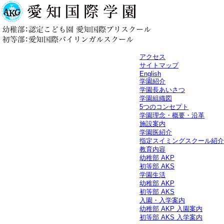
アクセス
サイトマップ
English
学園紹介
学園長あいさつ
学園組織図
5つのコンセプト
学園理念・概要・沿革
施設案内
学園医紹介
指定スイミングスクール紹介
教育内容
幼稚部 AKP
初等部 AKS
学園生活
幼稚部 AKP
初等部 AKS
入園・入学案内
幼稚部 AKP 入園案内
初等部 AKS 入学案内