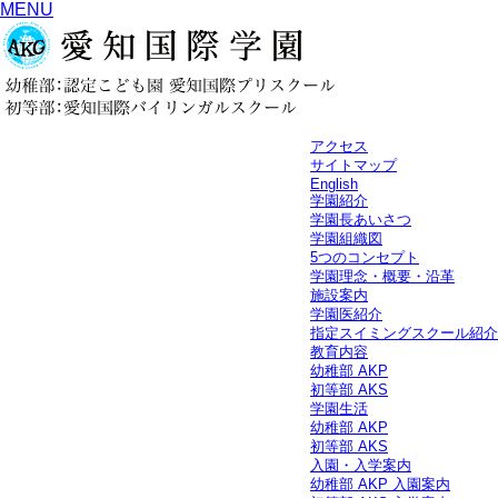
MENU
アクセス
サイトマップ
English
学園紹介
学園長あいさつ
学園組織図
5つのコンセプト
学園理念・概要・沿革
施設案内
学園医紹介
指定スイミングスクール紹介
教育内容
幼稚部 AKP
初等部 AKS
学園生活
幼稚部 AKP
初等部 AKS
入園・入学案内
幼稚部 AKP 入園案内