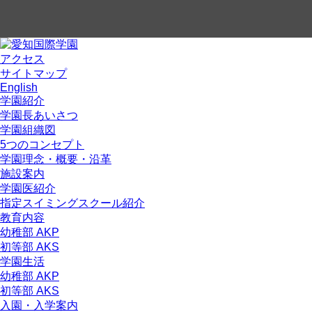
アクセス
サイトマップ
English
学園紹介
学園長あいさつ
学園組織図
5つのコンセプト
学園理念・概要・沿革
施設案内
学園医紹介
指定スイミングスクール紹介
教育内容
幼稚部 AKP
初等部 AKS
学園生活
幼稚部 AKP
初等部 AKS
入園・入学案内