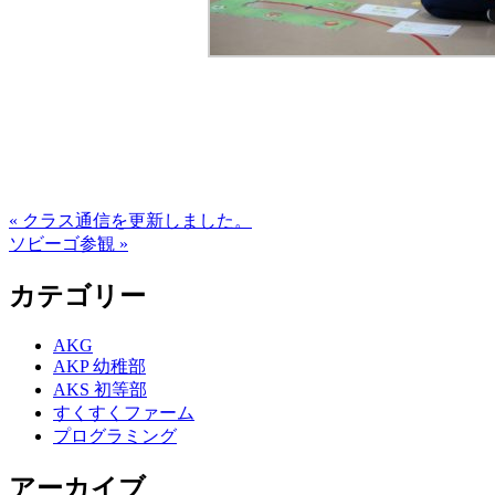
« クラス通信を更新しました。
ソビーゴ参観 »
カテゴリー
AKG
AKP 幼稚部
AKS 初等部
すくすくファーム
プログラミング
アーカイブ