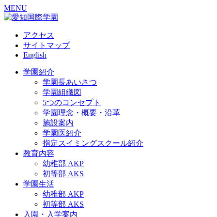
MENU
アクセス
サイトマップ
English
学園紹介
学園長あいさつ
学園組織図
5つのコンセプト
学園理念・概要・沿革
施設案内
学園医紹介
指定スイミングスクール紹介
教育内容
幼稚部 AKP
初等部 AKS
学園生活
幼稚部 AKP
初等部 AKS
入園・入学案内