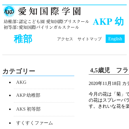
AKP 幼
稚部
English
アクセス
サイトマップ
4,5歳児 
カテゴリー
AKG
2020年11月18日
カ
今月の花は「菊」
AKP 幼稚部
の花はスプレーバ
す。きれいな花を
AKS 初等部
すくすくファーム