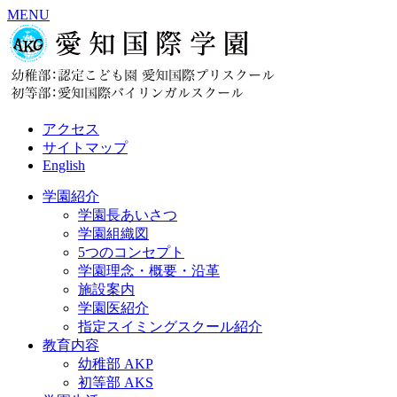
MENU
アクセス
サイトマップ
English
学園紹介
学園長あいさつ
学園組織図
5つのコンセプト
学園理念・概要・沿革
施設案内
学園医紹介
指定スイミングスクール紹介
教育内容
幼稚部 AKP
初等部 AKS