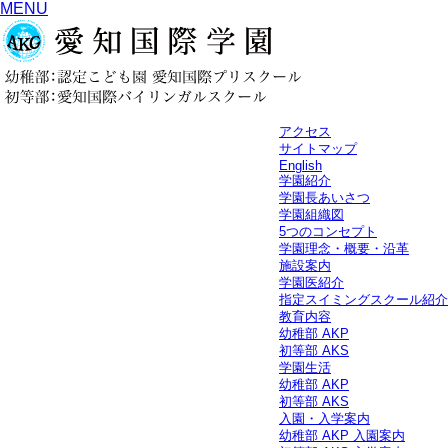
MENU
アクセス
サイトマップ
English
学園紹介
学園長あいさつ
学園組織図
5つのコンセプト
学園理念・概要・沿革
施設案内
学園医紹介
指定スイミングスクール紹介
教育内容
幼稚部 AKP
初等部 AKS
学園生活
幼稚部 AKP
初等部 AKS
入園・入学案内
幼稚部 AKP 入園案内