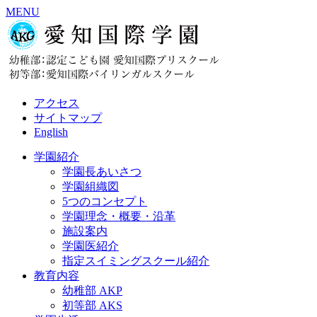
MENU
アクセス
サイトマップ
English
学園紹介
学園長あいさつ
学園組織図
5つのコンセプト
学園理念・概要・沿革
施設案内
学園医紹介
指定スイミングスクール紹介
教育内容
幼稚部 AKP
初等部 AKS