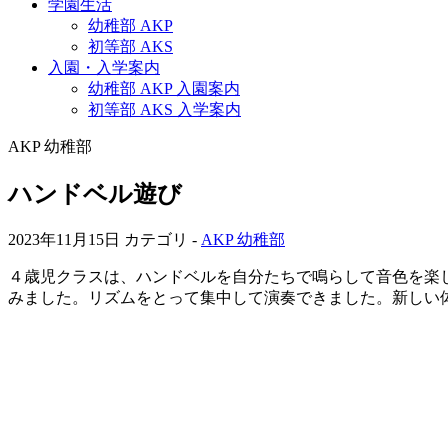
学園生活
幼稚部 AKP
初等部 AKS
入園・入学案内
幼稚部 AKP 入園案内
初等部 AKS 入学案内
AKP 幼稚部
ハンドベル遊び
2023年11月15日
カテゴリ -
AKP 幼稚部
４歳児クラスは、ハンドベルを自分たちで鳴らして音色を楽
みました。リズムをとって集中して演奏できました。新しい