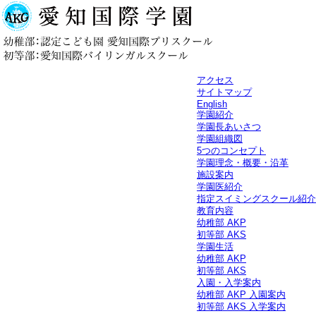
アクセス
サイトマップ
English
学園紹介
学園長あいさつ
学園組織図
5つのコンセプト
学園理念・概要・沿革
施設案内
学園医紹介
指定スイミングスクール紹介
教育内容
幼稚部 AKP
初等部 AKS
学園生活
幼稚部 AKP
初等部 AKS
入園・入学案内
幼稚部 AKP 入園案内
初等部 AKS 入学案内