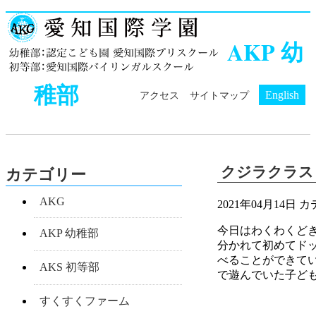
AKP 幼
稚部
English
アクセス
サイトマップ
クジラクラス
カテゴリー
AKG
2021年04月14日
カ
今日はわくわくど
AKP 幼稚部
分かれて初めてド
べることができて
AKS 初等部
で遊んでいた子ど
すくすくファーム