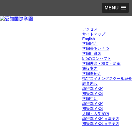
MENU
アクセス
サイトマップ
English
学園紹介
学園長あいさつ
学園組織図
5つのコンセプト
学園理念・概要・沿革
施設案内
学園医紹介
指定スイミングスクール紹介
教育内容
幼稚部 AKP
初等部 AKS
学園生活
幼稚部 AKP
初等部 AKS
入園・入学案内
幼稚部 AKP 入園案内
初等部 AKS 入学案内