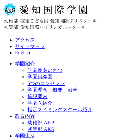
アクセス
サイトマップ
English
学園紹介
学園長あいさつ
学園組織図
5つのコンセプト
学園理念・概要・沿革
施設案内
学園医紹介
指定スイミングスクール紹介
教育内容
幼稚部 AKP
初等部 AKS
学園生活