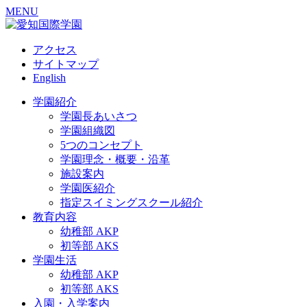
MENU
アクセス
サイトマップ
English
学園紹介
学園長あいさつ
学園組織図
5つのコンセプト
学園理念・概要・沿革
施設案内
学園医紹介
指定スイミングスクール紹介
教育内容
幼稚部 AKP
初等部 AKS
学園生活
幼稚部 AKP
初等部 AKS
入園・入学案内