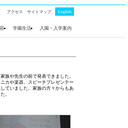
English
アクセス
サイトマップ
容
学園生活
入園・入学案内
ト
・
ス
幼稚部 AKP
初等部 AKS
幼稚部 AKP
初等部 AKS
幼稚部 AKP 入園案
初等部 AKS 入学案
内
内
を家族や先生の前で発表できました。
モニカや楽器、スピーチプレゼンテー
現していました。家族の方々からもあ
した。