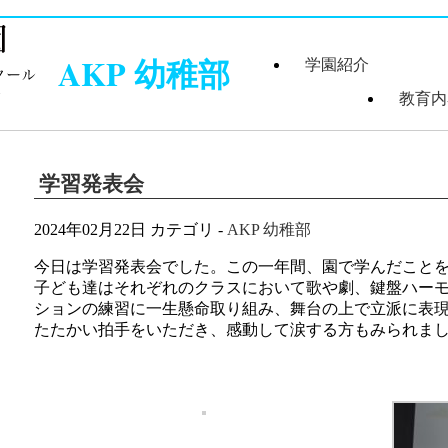
AKP 幼稚部
学園紹介
教育内
学園長あいさつ
学園組織図
5つのコンセプ
学園理念・概要
施設案内
学園医紹介
指定スイミング
沿革
クール紹介
学習発表会
2024年02月22日
カテゴリ -
AKP 幼稚部
今日は学習発表会でした。この一年間、園で学んだこと
子ども達はそれぞれのクラスにおいて歌や劇、鍵盤ハー
ションの練習に一生懸命取り組み、舞台の上で立派に表
たたかい拍手をいただき、感動して涙する方もみられま