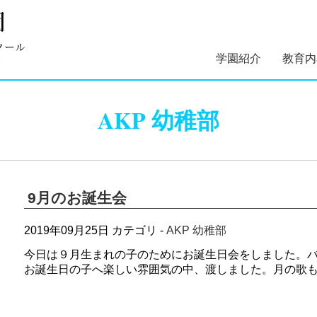
学園紹介
教育内
学園長あいさつ
学園組織図
5つのコンセプト
学園理念・概要・
施設案内
学園医紹介
指定スイミングス
幼稚部 
初等部 
AKP 幼稚部
沿革
クール紹介
9月のお誕生会
2019年09月25日
カテゴリ -
AKP 幼稚部
今日は９月生まれの子のためにお誕生日会をしました。
お誕生日の子へ楽しい雰囲気の中、渡しました。月の歌