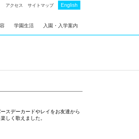
English
アクセス
サイトマップ
容
学園生活
入園・入学案内
AKP
AKS
幼稚部 AKP
初等部 AKS
幼稚部 AKP 入園案
初等部 AKS 入学案
内
内
バースデーカードやレイをお友達から
も楽しく歌えました。