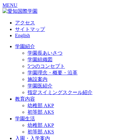
MENU
アクセス
サイトマップ
English
学園紹介
学園長あいさつ
学園組織図
5つのコンセプト
学園理念・概要・沿革
施設案内
学園医紹介
指定スイミングスクール紹介
教育内容
幼稚部 AKP
初等部 AKS
学園生活
幼稚部 AKP
初等部 AKS
入園・入学案内