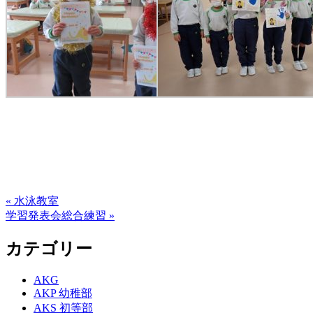
« 水泳教室
学習発表会総合練習 »
カテゴリー
AKG
AKP 幼稚部
AKS 初等部