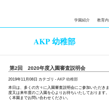
学園紹介
教育内
学園長あいさつ
学園組織図
5つのコンセプト
学園理念・概要・
施設案内
学園医紹介
指定スイミングス
幼稚部 
初等部 
AKP 幼稚部
沿革
クール紹介
第2回 2020年度入園審査説明会
2019年11月08日
カテゴリ -
AKP 幼稚部
本日は、多くの方々に入園審査説明会にご参加いただき
度又は来年度のご入園を心よりお待ちいたしております
く本園までお問い合わせください。