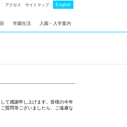
English
アクセス
サイトマップ
容
学園生活
入園・入学案内
AKP
AKS
幼稚部 AKP
初等部 AKS
幼稚部 AKP 入園案
初等部 AKS 入学案
内
内
まして感謝申し上げます。皆様の今年
。ご質問等ございましたら、ご遠慮な