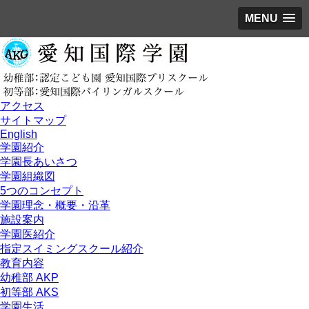
MENU
アクセス
サイトマップ
English
学園紹介
学園長あいさつ
学園組織図
5つのコンセプト
学園理念・概要・沿革
施設案内
学園医紹介
指定スイミングスクール紹介
教育内容
幼稚部 AKP
初等部 AKS
学園生活