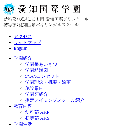
アクセス
サイトマップ
English
学園紹介
学園長あいさつ
学園組織図
5つのコンセプト
学園理念・概要・沿革
施設案内
学園医紹介
指定スイミングスクール紹介
教育内容
幼稚部 AKP
初等部 AKS
学園生活