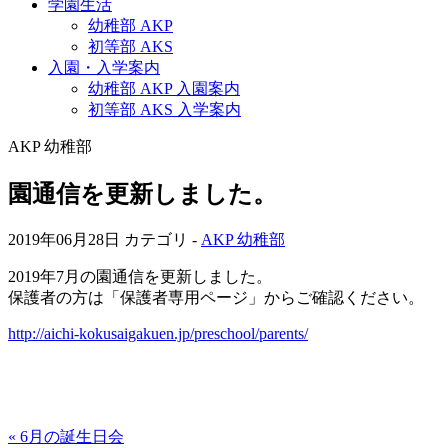
学園生活
幼稚部 AKP
初等部 AKS
入園・入学案内
幼稚部 AKP 入園案内
初等部 AKS 入学案内
AKP 幼稚部
園通信を更新しました。
2019年06月28日
カテゴリ -
AKP 幼稚部
2019年7月の園通信を更新しました。
保護者の方は「保護者専用ページ」からご確認ください。
http://aichi-kokusaigakuen.jp/preschool/parents/
« 6月の誕生日会