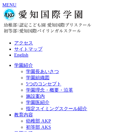
MENU
アクセス
サイトマップ
English
学園紹介
学園長あいさつ
学園組織図
5つのコンセプト
学園理念・概要・沿革
施設案内
学園医紹介
指定スイミングスクール紹介
教育内容
幼稚部 AKP
初等部 AKS