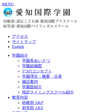
MENU
アクセス
サイトマップ
English
学園紹介
学園長あいさつ
学園組織図
5つのコンセプト
学園理念・概要・沿革
施設案内
学園医紹介
指定スイミングスクール紹介
教育内容
幼稚部 AKP
初等部 AKS