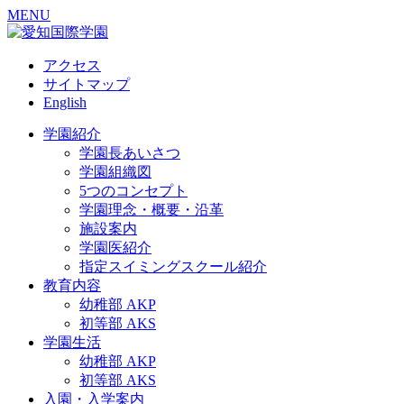
MENU
アクセス
サイトマップ
English
学園紹介
学園長あいさつ
学園組織図
5つのコンセプト
学園理念・概要・沿革
施設案内
学園医紹介
指定スイミングスクール紹介
教育内容
幼稚部 AKP
初等部 AKS
学園生活
幼稚部 AKP
初等部 AKS
入園・入学案内