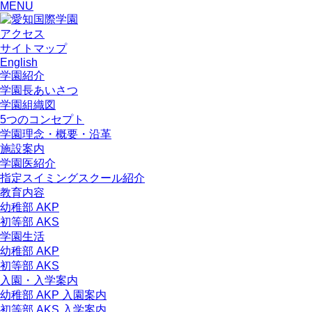
MENU
アクセス
サイトマップ
English
学園紹介
学園長あいさつ
学園組織図
5つのコンセプト
学園理念・概要・沿革
施設案内
学園医紹介
指定スイミングスクール紹介
教育内容
幼稚部 AKP
初等部 AKS
学園生活
幼稚部 AKP
初等部 AKS
入園・入学案内
幼稚部 AKP 入園案内
初等部 AKS 入学案内