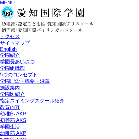
MENU
アクセス
サイトマップ
English
学園紹介
学園長あいさつ
学園組織図
5つのコンセプト
学園理念・概要・沿革
施設案内
学園医紹介
指定スイミングスクール紹介
教育内容
幼稚部 AKP
初等部 AKS
学園生活
幼稚部 AKP