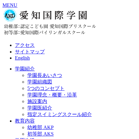
MENU
アクセス
サイトマップ
English
学園紹介
学園長あいさつ
学園組織図
5つのコンセプト
学園理念・概要・沿革
施設案内
学園医紹介
指定スイミングスクール紹介
教育内容
幼稚部 AKP
初等部 AKS