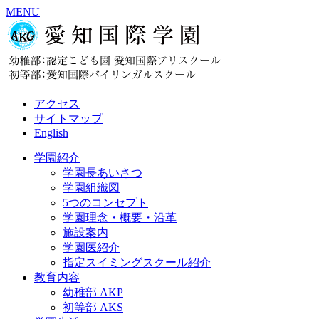
MENU
アクセス
サイトマップ
English
学園紹介
学園長あいさつ
学園組織図
5つのコンセプト
学園理念・概要・沿革
施設案内
学園医紹介
指定スイミングスクール紹介
教育内容
幼稚部 AKP
初等部 AKS