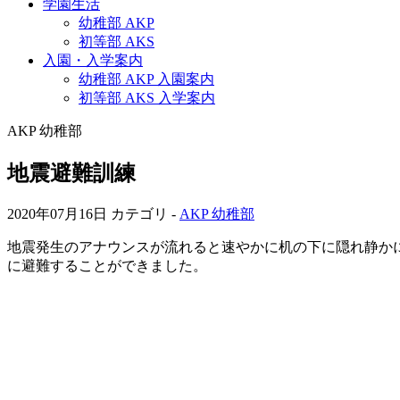
学園生活
幼稚部 AKP
初等部 AKS
入園・入学案内
幼稚部 AKP 入園案内
初等部 AKS 入学案内
AKP 幼稚部
地震避難訓練
2020年07月16日
カテゴリ -
AKP 幼稚部
地震発生のアナウンスが流れると速やかに机の下に隠れ静か
に避難することができました。