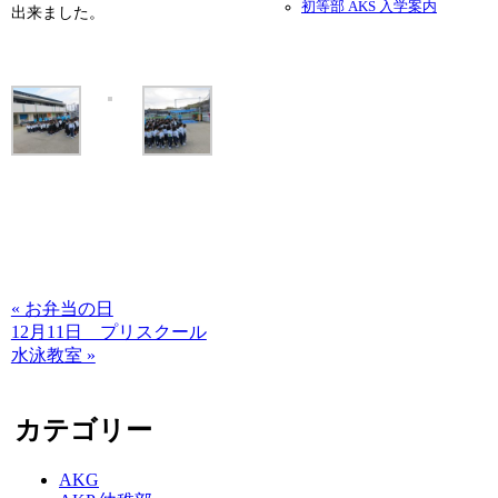
初等部 AKS 入学案内
出来ました。
« お弁当の日
12月11日 プリスクール
水泳教室 »
カテゴリー
AKG