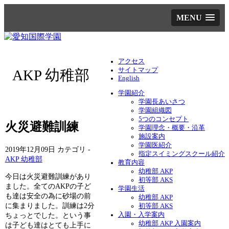
MENU
アクセス
サイトマップ
AKP 幼稚部
English
学園紹介
学園長あいさつ
学園組織図
5つのコンセプト
火災避難訓練
学園理念・概要・沿革
施設案内
学園医紹介
2019年12月09日
カテゴリ -
指定スイミングスクール紹介
AKP 幼稚部
教育内容
幼稚部 AKP
今日は火災避難訓練があり
初等部 AKS
ました。全てのAKPの子ど
学園生活
も達は安全の為に砂場の前
幼稚部 AKP
に集まりました。訓練は2分
初等部 AKS
入園・入学案内
ちょっとでした。という事
幼稚部 AKP 入園案内
は子ども達はとても上手に