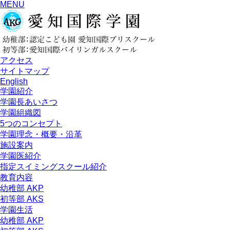
MENU
アクセス
サイトマップ
English
学園紹介
学園長あいさつ
学園組織図
5つのコンセプト
学園理念・概要・沿革
施設案内
学園医紹介
指定スイミングスクール紹介
教育内容
幼稚部 AKP
初等部 AKS
学園生活
幼稚部 AKP