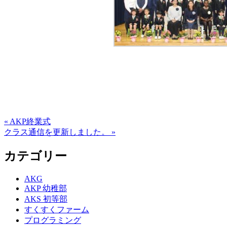
« AKP終業式
クラス通信を更新しました。 »
カテゴリー
AKG
AKP 幼稚部
AKS 初等部
すくすくファーム
プログラミング