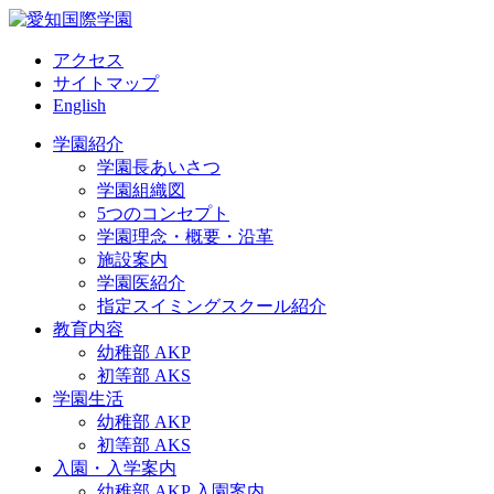
アクセス
サイトマップ
English
学園紹介
学園長あいさつ
学園組織図
5つのコンセプト
学園理念・概要・沿革
施設案内
学園医紹介
指定スイミングスクール紹介
教育内容
幼稚部 AKP
初等部 AKS
学園生活
幼稚部 AKP
初等部 AKS
入園・入学案内
幼稚部 AKP 入園案内