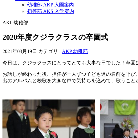
幼稚部 AKP 入園案内
初等部 AKS 入学案内
AKP 幼稚部
2020年度クジラクラスの卒園式
2021年03月19日
カテゴリ -
AKP 幼稚部
今日は、クジラクラスにとってとても大事な日でした！卒園
お話しが終わった後、担任が一人ずつ子ども達の名前を呼び
出のアルバムと校歌を大きな声で気持ちを込めて、歌うこと