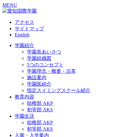
MENU
アクセス
サイトマップ
English
学園紹介
学園長あいさつ
学園組織図
5つのコンセプト
学園理念・概要・沿革
施設案内
学園医紹介
指定スイミングスクール紹介
教育内容
幼稚部 AKP
初等部 AKS
学園生活
幼稚部 AKP
初等部 AKS
入園・入学案内