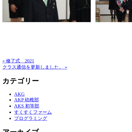
« 修了式 2021
クラス通信を更新しました。 »
カテゴリー
AKG
AKP 幼稚部
AKS 初等部
すくすくファーム
プログラミング