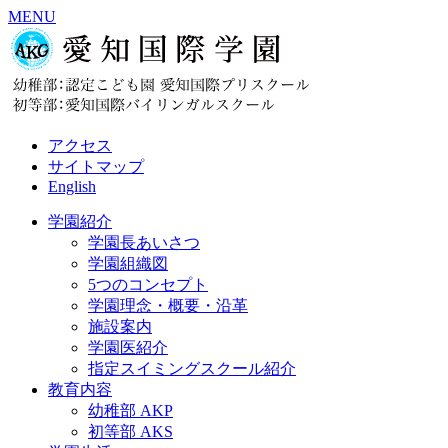
MENU
アクセス
サイトマップ
English
学園紹介
学園長あいさつ
学園組織図
5つのコンセプト
学園理念・概要・沿革
施設案内
学園医紹介
指定スイミングスクール紹介
教育内容
幼稚部 AKP
初等部 AKS