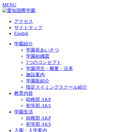
MENU
アクセス
サイトマップ
English
学園紹介
学園長あいさつ
学園組織図
5つのコンセプト
学園理念・概要・沿革
施設案内
学園医紹介
指定スイミングスクール紹介
教育内容
幼稚部 AKP
初等部 AKS
学園生活
幼稚部 AKP
初等部 AKS
入園・入学案内