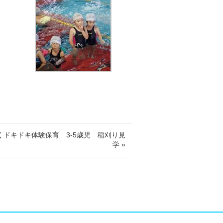
くドキドキ体験保育 3-5歳児 稲刈り見
学 »