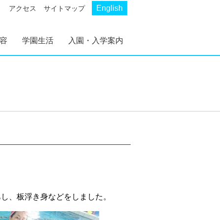
English
アクセス
サイトマップ
容
学園生活
入園・入学案内
AKP
AKS
幼稚部 AKP
初等部 AKS
幼稚部 AKP 入園案
初等部 AKS 入学案
内
内
あし、板浮き身などをしました。