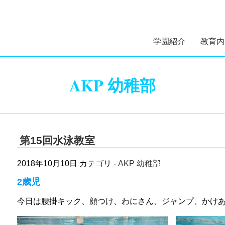
学園紹介
教育内
学園長あいさつ
学園組織図
5つのコンセプト
学園理念・概要・
施設案内
学園医紹介
指定スイミングス
幼稚部 
初等部 
AKP 幼稚部
沿革
クール紹介
第15回水泳教室
2018年10月10日
カテゴリ -
AKP 幼稚部
2歳児
今日は腰掛キック、顔つけ、わにさん、ジャンプ、かけ