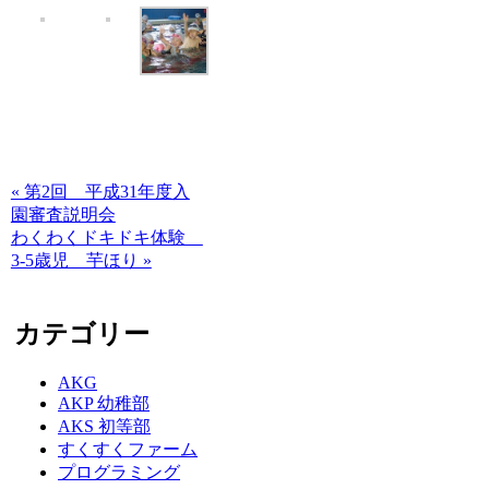
« 第2回 平成31年度入
園審査説明会
わくわくドキドキ体験
3-5歳児 芋ほり »
カテゴリー
AKG
AKP 幼稚部
AKS 初等部
すくすくファーム
プログラミング