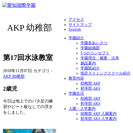
アクセス
サイトマップ
AKP 幼稚部
English
学園紹介
学園長あいさつ
学園組織図
5つのコンセプト
第17回水泳教室
学園理念・概要・沿革
施設案内
学園医紹介
2018年11月07日
カテゴリ -
指定スイミングスクール紹介
AKP 幼稚部
教育内容
幼稚部 AKP
2歳児
初等部 AKS
学園生活
幼稚部 AKP
今日は地上でのバタ足の練
初等部 AKS
習やビート板なしでの浮き
入園・入学案内
をしました。
幼稚部 AKP 入園案内
初等部 AKS 入学案内